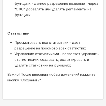
функциях - данное разрешение позволяет через
“ОФС” добавлять или удалять регламенты на
функциях.
Статистики
Просматривать все статистики - дает
разрешение на просмотр всех статистик;
Управление статистиками - позволяет управлять
статистиками: создавать, редактировать и
удалять статистики на функциях;
Важно! После внесения любых изменений нажмите
кнопку "Сохранить".