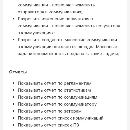
коммуникации - позволяет изменять
отправителя в коммуникациях;
Разрешить изменение получателя в
коммуникации - позволяет изменять получателя
в коммуникациях;
Разрешить создавать массовые коммуникации -
в коммуникации появляется вкладка Массовые
задачи и возможность создавать такие задачи;
Отчеты
Показывать отчет по регламентам
Показывать отчет по статистикам
Показывать отчет по коммуникациям
Показывать отчет по коммуникатору
Показывать отчет по заторам
Показывать отчет список коммуникаций
Показывать отчет список ПЗ