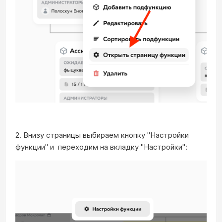
2. Внизу страницы выбираем кнопку "Настройки
функции" и переходим на вкладку "Настройки":