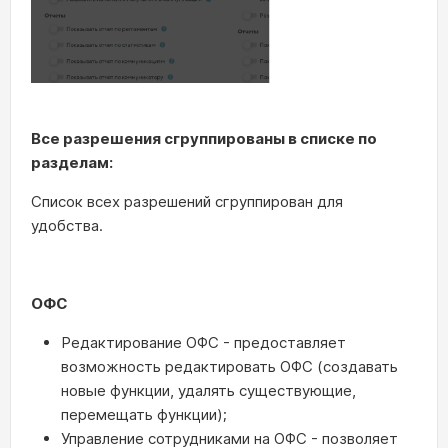
Все разрешения сгруппированы в списке по
разделам:
Список всех разрешений сгруппирован для
удобства.
ОФС
Редактирование ОФС - предоставляет
возможность редактировать ОФС (создавать
новые функции, удалять существующие,
перемещать функции);
Управление сотрудниками на ОФС - позволяет