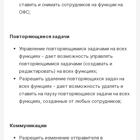
ставить и снимать сотрудников на функции на
ОФС;
Повторяющиеся задачи
Управление повторяющимися задачами на всех
функциях - дает возможность управлять
повторяющимися задачами (создавать и
редактировать) на всех функциях;
Разрешить удаление повторяющихся задач на
всех функциях - дает возможность удалять и
ставить на паузу повторяющиеся задачи на всех
функциях, созданные от любых сотрудников;
Коммуникации
Разрешить изменение отправителя в